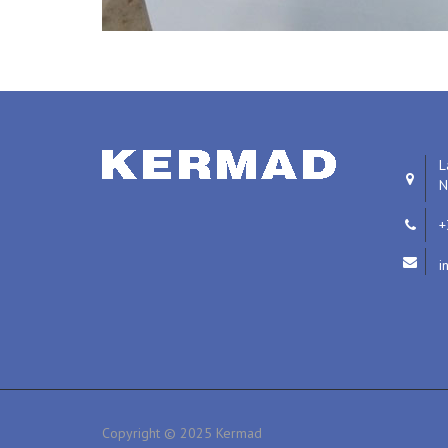
L
N
+
i
Copyright © 2025 Kermad