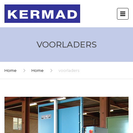
VOORLADERS
Home
Home
voorladers